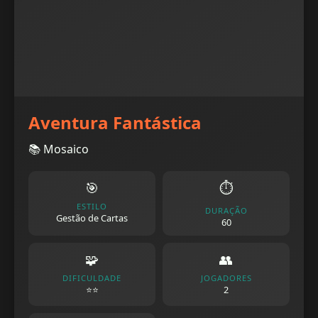
Aventura Fantástica
📚 Mosaico
🎯
⏱️
ESTILO
DURAÇÃO
Gestão de Cartas
60
🧩
👥
DIFICULDADE
JOGADORES
⭐⭐
2