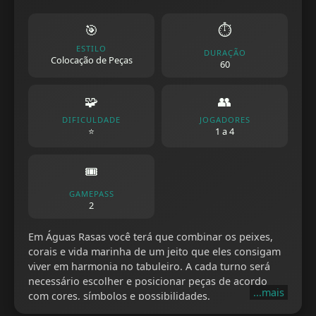
🎯
⏱️
ESTILO
DURAÇÃO
Colocação de Peças
60
🧩
👥
DIFICULDADE
JOGADORES
⭐
1 a 4
🎟️
GAMEPASS
2
Em Águas Rasas você terá que combinar os peixes,
corais e vida marinha de um jeito que eles consigam
viver em harmonia no tabuleiro. A cada turno será
necessário escolher e posicionar peças de acordo
...mais
com cores, símbolos e possibilidades.