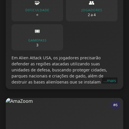
🧩
👥
DIFICULDADE
JOGADORES
⭐
2 a 4
🎟️
GAMEPASS
3
Em Alien Attack USA, os jogadores precisarão
defender as regiões atacadas utilizando suas
unidades de defesa, buscando proteger cidades,
parques nacionais e criações de gado, além de
...mais
destruir as bases alienígenas que se instalam nos
lugares que não foram defendidos.
#6