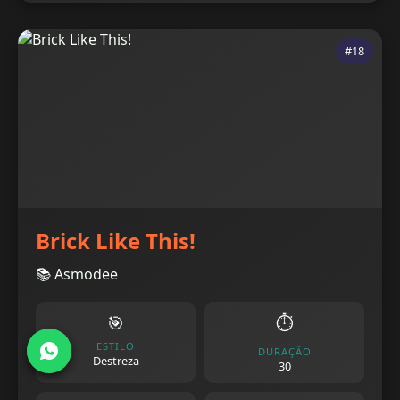
#18
Brick Like This!
📚 Asmodee
🎯
⏱️
ESTILO
DURAÇÃO
Destreza
30