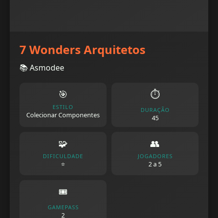
7 Wonders Arquitetos
📚 Asmodee
🎯
⏱️
ESTILO
DURAÇÃO
Colecionar Componentes
45
🧩
👥
DIFICULDADE
JOGADORES
⭐
2 a 5
🎟️
GAMEPASS
2