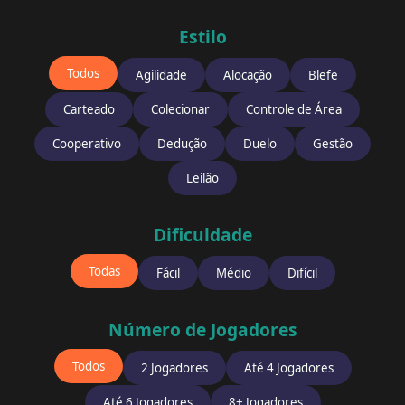
Estilo
Todos
Agilidade
Alocação
Blefe
Carteado
Colecionar
Controle de Área
Cooperativo
Dedução
Duelo
Gestão
Leilão
Dificuldade
Todas
Fácil
Médio
Difícil
Número de Jogadores
Todos
2 Jogadores
Até 4 Jogadores
Até 6 Jogadores
8+ Jogadores