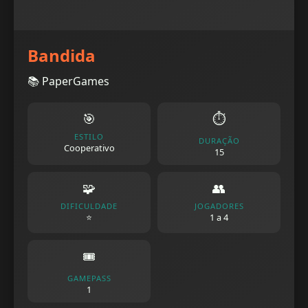
Bandida
📚 PaperGames
🎯
⏱️
ESTILO
DURAÇÃO
Cooperativo
15
🧩
👥
DIFICULDADE
JOGADORES
⭐
1 a 4
🎟️
GAMEPASS
1