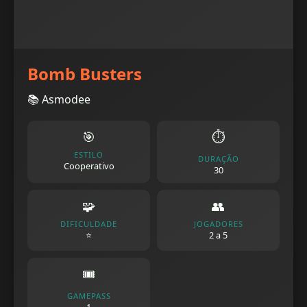
Bomb Busters
📚 Asmodee
🎯
⏱️
ESTILO
DURAÇÃO
Cooperativo
30
🧩
👥
DIFICULDADE
JOGADORES
⭐
2 a 5
🎟️
GAMEPASS