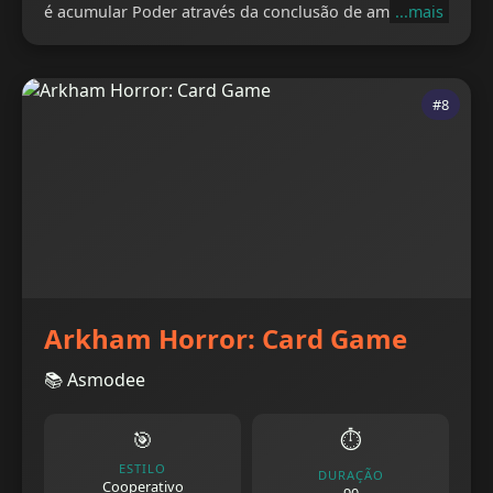
é acumular Poder através da conclusão de ambições.
...mais
#8
Arkham Horror: Card Game
📚 Asmodee
🎯
⏱️
ESTILO
DURAÇÃO
Cooperativo