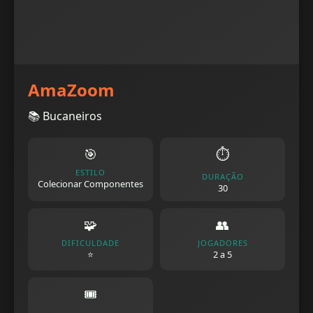
AmaZoom
📚 Bucaneiros
🎯
⏱️
ESTILO
DURAÇÃO
Colecionar Componentes
30
🧩
👥
DIFICULDADE
JOGADORES
⭐
2 a 5
🎟️