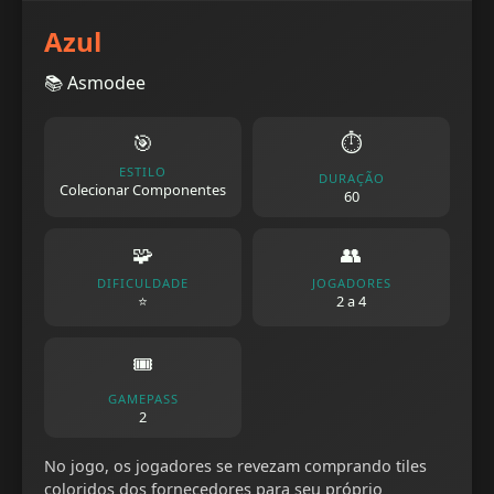
Azul
📚 Asmodee
🎯
⏱️
ESTILO
DURAÇÃO
Colecionar Componentes
60
🧩
👥
DIFICULDADE
JOGADORES
⭐
2 a 4
🎟️
GAMEPASS
2
No jogo, os jogadores se revezam comprando tiles
coloridos dos fornecedores para seu próprio