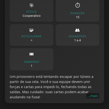
🎯
⏱️
ESTILO
DURAÇÃO
Cooperativo
15
🧩
👥
DIFICULDADE
JOGADORES
⭐
1 a 4
🎟️
GAMEPASS
1
Um prisioneiro está tentando escapar por túneis a
partir de sua cela. Você e sua equipe devem unir
forças e cartas para impedi-lo, fechando todas as
saídas. Mas cuidado: suas cartas podem acabar
...mais
ajudando na fuga!