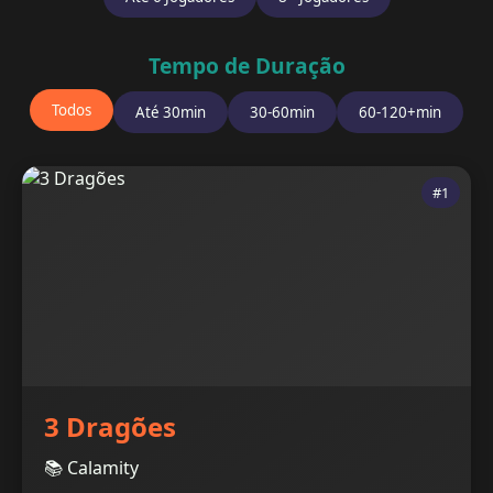
Tempo de Duração
Todos
Até 30min
30-60min
60-120+min
#1
3 Dragões
📚 Calamity