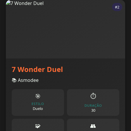
#2
7 Wonder Duel
📚 Asmodee
🎯
⏱️
ESTILO
DURAÇÃO
Duelo
30
🧩
👥