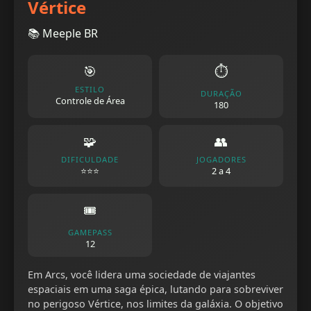
Vértice
📚 Meeple BR
🎯
⏱️
ESTILO
DURAÇÃO
Controle de Área
180
🧩
👥
DIFICULDADE
JOGADORES
⭐⭐⭐
2 a 4
🎟️
GAMEPASS
12
Em Arcs, você lidera uma sociedade de viajantes
espaciais em uma saga épica, lutando para sobreviver
no perigoso Vértice, nos limites da galáxia. O objetivo