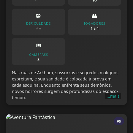
90
🧩
👥
DIFICULDADE
JOGADORES
⭐⭐
1 a 4
🎟️
GAMEPASS
3
Nas ruas de Arkham, sussurros e segredos malignos
espreitam, e sua sanidade é colocada à prova em
cada esquina. Enquanto enfrenta seus demônios,
novos horrores surgem das profundezas do espaço-
...mais
tempo.
#9