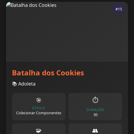
#15
Batalha dos Cookies
📚 Adoleta
🎯
⏱️
ESTILO
DURAÇÃO
Colecionar Componentes
30
🧩
👥