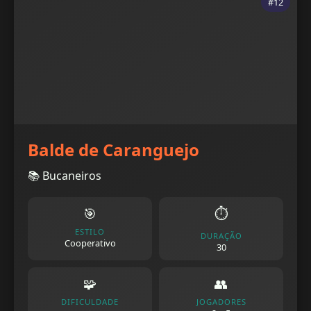
#12
Balde de Caranguejo
📚 Bucaneiros
🎯
⏱️
ESTILO
DURAÇÃO
Cooperativo
30
🧩
👥
DIFICULDADE
JOGADORES